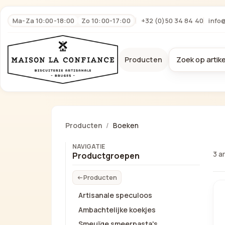
Ma-Za 10:00-18:00
Zo 10:00-17:00
+32 (0)50 34 84 40
info
Producten
Producten
Boeken
NAVIGATIE
3 a
Productgroepen
Producten
Artisanale speculoos
Ambachtelijke koekjes
Smeuïge smeerpasta's