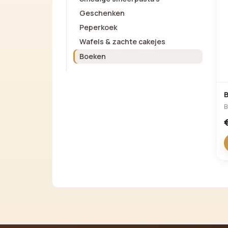
Geschenken
Peperkoek
Wafels & zachte cakejes
Boeken
B
B