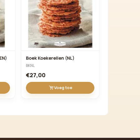
Verder winkelen
EN)
Boek Koekerellen (NL)
BKNL
€27,00
Voeg toe