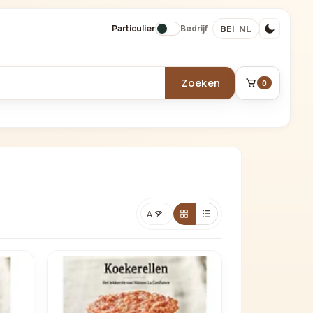
BE
NL
Particulier
Bedrijf
Zoeken
0
BESTELLING
Winkelmand
Sorteren
Je mandje is leeg.