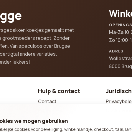
ugge
Wink
OPENING
 versgebakken koekjes gemaakt met
Ma-Za 10:
ens grootmoeders recept. Zonder
Zo 10:00-
fen. Van speculoos over Brugse
ADRES
ertigtal andere variaties.
Wollestra
ander lekkers!
8000 Bru
Hulp & contact
Juridisch
Contact
Privacybele
Producten
Cookievoor
te cakejes
Sitemap
Sitemap
cookies we mogen gebruiken
Telefoon: +32 (0)50 34 84
lijke cookies voor beveiliging, winkelmandje, checkout, taal, la