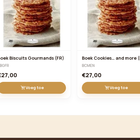
oek Biscuits Gourmands (FR)
Boek Cookies… and more (
BGFR
BCMEN
€27,00
€27,00
Voeg toe
Voeg toe