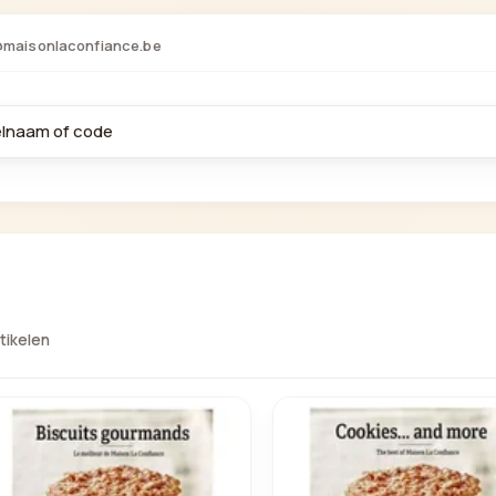
@maisonlaconfiance.be
rtikelen