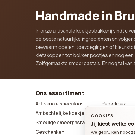
Handmade in Br
In onze artisanale koekjesbakkerij vindt u
de beste natuurlijke ingrediënten en volg
bewaarmiddelen, toevoegingen of kleurstof
kletskoppen tot bokkenpootjes en nog een d
Zelfgemaakte smeerpasta's. En nog tal van 
Ons assortiment
Artisanale speculoos
Peperkoek
Ambachtelijke koekjes
COOKIES
Wafels & zach
Smeuïge smeerpasta's
Jij kiest welke 
Boeken
Geschenken
We gebruiken noodzake