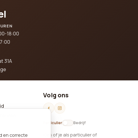
el
SUREN
00-18:00
17:00
at 31A
gge
Volg ons
id
keuren
Particulier
Bedrijf
Kies of je als particulier of
nd en correcte