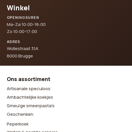
Winkel
OPENINGSUREN
Ma-Za 10:00-18:00
Zo 10:00-17:00
ADRES
Wollestraat 31A
8000 Brugge
Ons assortiment
Artisanale speculoos
Ambachtelijke koekjes
Smeuïge smeerpasta's
Geschenken
Peperkoek