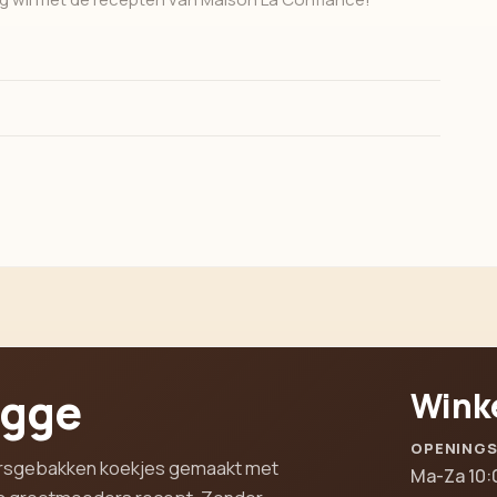
ugge
Wink
OPENING
 versgebakken koekjes gemaakt met
Ma-Za 10: