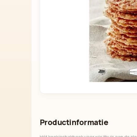
Productinformatie
Hét koekjesbakboek voor wie thuis aan de sl