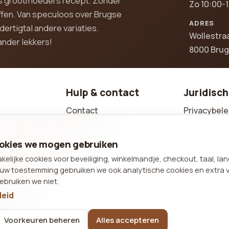
ens grootmoeders recept. Zonder
Zo 10:00-
fen. Van speculoos over Brugse
ADRES
ertigtal andere variaties.
Wollestra
ander lekkers!
8000 Bru
Hulp & contact
Juridisch
Contact
Privacybele
Producten
Cookievoor
te cakejes
Sitemap
Sitemap
cookies we mogen gebruiken
Telefoon: +32 (0)50 34 84
lijke cookies voor beveiliging, winkelmandje, checkout, taal, la
40
ouw toestemming gebruiken we ook analytische cookies en extra 
ebruiken we niet.
E-mail:
leid
info@maisonlaconfiance.be
Voorkeuren beheren
Alles accepteren