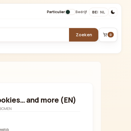
BE
NL
Particulier
Bedrijf
Zoeken
0
BESTELLING
Winkelmand
okies… and more (EN)
BCMEN
Je mandje is leeg.
HEID