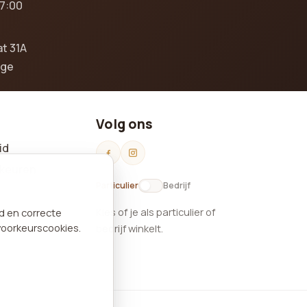
17:00
at 31A
gge
Volg ons
id
keuren
Particulier
Bedrijf
Kies of je als particulier of
nd en correcte
voorkeurscookies.
bedrijf winkelt.