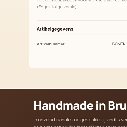
(Engelstalige versie)
Artikelgegevens
Artikelnummer
BCMEN
Handmade in Br
In onze artisanale koekjesbakkerij vindt u