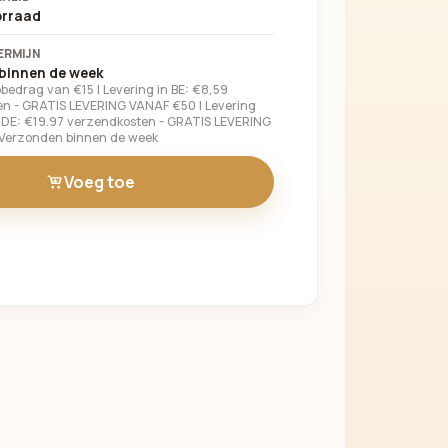
Verder winkelen
orraad
ERMIJN
binnen de week
bedrag van €15 | Levering in BE: €8,59
n - GRATIS LEVERING VANAF €50 | Levering
n DE: €19.97 verzendkosten - GRATIS LEVERING
 Verzonden binnen de week
Voeg toe