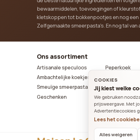
de beste natuurlijke ingrediënten en volg
bewaarmiddelen, toevoegingen of kleurstof
kletskoppen tot bokkenpootjes en nog een d
Zelfgemaakte smeerpasta's. En nog tal van 
Ons assortiment
Artisanale speculoos
Peperkoek
Ambachtelijke koekjes
COOKIES
Wafels & zach
Smeuïge smeerpasta's
Jij kiest welke 
Boeken
Geschenken
We gebruiken noodzake
prijsweergave. Met j
Advertentiecookies g
Lees het cookiebe
Alles weigeren