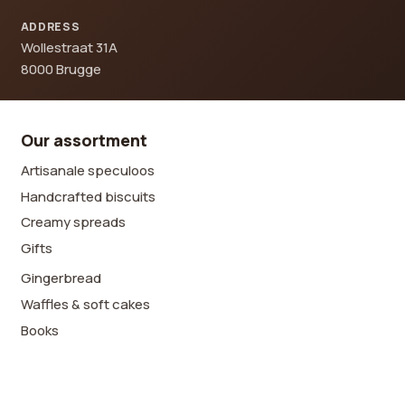
ADDRESS
Wollestraat 31A
8000 Brugge
Our assortment
Artisanale speculoos
Handcrafted biscuits
Creamy spreads
Gifts
Gingerbread
Waffles & soft cakes
Books