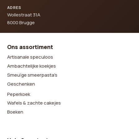
ADRES
Wollestraat 31A
8000 Brugge
Ons assortiment
Artisanale speculoos
Ambachtelijke koekjes
Smeuïge smeerpasta's
Geschenken
Peperkoek
Wafels & zachte cakejes
Boeken