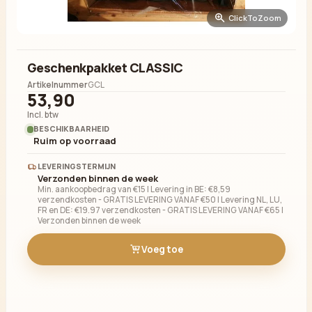
ClickToZoom
Geschenkpakket CLASSIC
Artikelnummer
GCL
53,90
Incl. btw
BESCHIKBAARHEID
Ruim op voorraad
LEVERINGSTERMIJN
Verzonden binnen de week
Min. aankoopbedrag van €15 | Levering in BE: €8,59
verzendkosten - GRATIS LEVERING VANAF €50 | Levering NL, LU,
FR en DE: €19.97 verzendkosten - GRATIS LEVERING VANAF €65 |
Verzonden binnen de week
Voeg toe