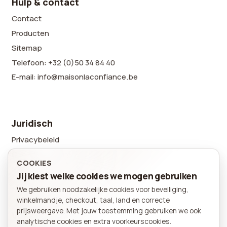
Hulp & contact
Contact
Producten
Sitemap
Telefoon: +32 (0)50 34 84 40
E-mail: info@maisonlaconfiance.be
Juridisch
Privacybeleid
Cookievoorkeuren
COOKIES
Sitemap
Jij kiest welke cookies we mogen gebruiken
We gebruiken noodzakelijke cookies voor beveiliging,
BESTELLING
winkelmandje, checkout, taal, land en correcte
Winkelmand
prijsweergave. Met jouw toestemming gebruiken we ook
Volg ons
analytische cookies en extra voorkeurscookies.